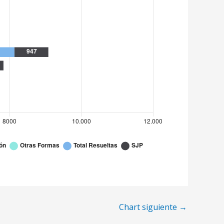
719
55
380
195
424
13
100
56
165
25
56
42
187
14
81
56
Chart siguiente
→