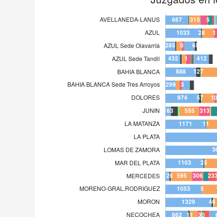
LA PLATA
4.
LOMAS DE ZAMORA
3.
MAR DEL PLATA
1.
MERCEDES
12
MORENO-GRAL.RODRIGUEZ
1.
MORON
1.
NECOCHEA
66
PERGAMINO
88
QUILMES
2.
QUILMES Sede F. Varela
58
SAN ISIDRO
2.