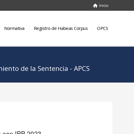
s ingresadas y resueltas con IPP 2023
Inicio
t.
Ext. SJP
Sobres.
Incomp.
Ext. de la Acción
193
5
138
48
Normativa
Registro de Habeas Corpus
OPCS
316
28
138
34
55
4
15
16
144
6
65
24
ento de la Sentencia - APCS
151
7
58
47
70
3
7
1
65
9
119
196
313
28
246
69
227
6
156
43