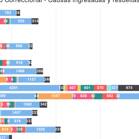
201
132
62
111
5
099
64
50
1.547
70
103
25
20
430
3
5
35
13
595
6
053
5
2
501
13
329
46
28
613
6
2
44
11
210
1
5
64
41
204
0
328
23
25
811
17
1
16
7
262
10
784
61
17
102
11