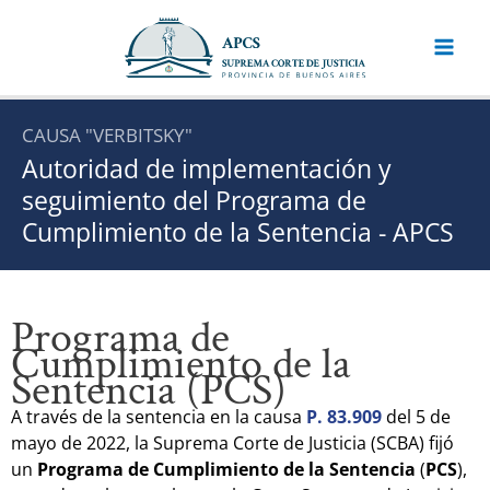
Ir
al
contenido
CAUSA "VERBITSKY"
Autoridad de implementación y
seguimiento del Programa de
Cumplimiento de la Sentencia - APCS
Programa de
Cumplimiento de la
Sentencia (PCS)
A través de la sentencia en la causa
P. 83.909
del 5 de
mayo de 2022, la Suprema Corte de Justicia (SCBA) fijó
un
Programa de Cumplimiento de la Sentencia
(
PCS
),