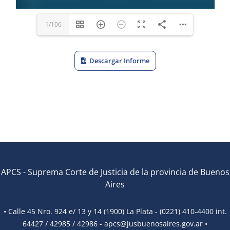
1/106
Descargar Informe
APCS
-
Suprema Corte de Justicia de la provincia de Buenos
Aires
• Calle 45 Nro. 924 e/ 13 y 14 (1900) La Plata - (0221) 410-4400 int.
64427 / 42985 / 42986 -
apcs@jusbuenosaires.gov.ar
•