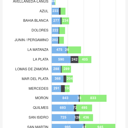
MERCEDES
291
MORON
843
QUILMES
693
SAN ISIDRO
725
SAN MARTIN
995
SAN NICOLAS
196
TRENQUE LAUQUEN
114
ZARATE-CAMPANA
263