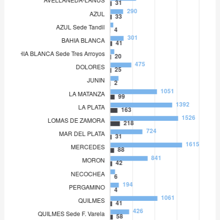
LOMAS DE ZAMORA
1.526
MAR DEL PLATA
724
MERCEDES
1.615
MORON
841
NECOCHEA
109
PERGAMINO
194
QUILMES
1.061
QUILMES Sede F. Varela
426
SAN ISIDRO
1.281
SAN MARTIN
1.439