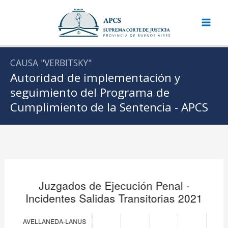
Ir
Juzgados de Ejecución Penal – Incidentes Salidas Tra
Stacked Bar chart. Data table with 18 rows and 4 col
Juzgados de Ejecuci
al
Salidas Transitorias Soli
contenido
AVELLANEDA-LANUS
6
CAUSA "VERBITSKY"
AZUL
191
Autoridad de implementación y
BAHIA BLANCA
293
seguimiento del Programa de
Cumplimiento de la Sentencia - APCS
DOLORES
175
JUNIN / PERGAMINO
176
LA MATANZA
429
LA PLATA
623
LOMAS DE ZAMORA
206
MAR DEL PLATA
342