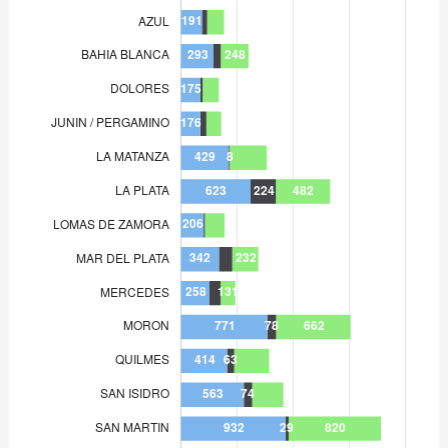
MERCEDES
258
MORON
771
QUILMES
414
SAN ISIDRO
563
SAN MARTIN
932
SAN NICOLAS
187
TRENQUE LAUQUEN
93
ZARATE-CAMPANA
282