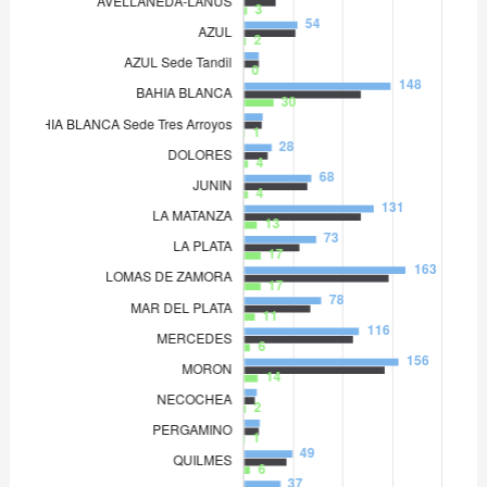
LOMAS DE ZAMORA
163
MAR DEL PLATA
78
MERCEDES
116
MORON
156
NECOCHEA
13
PERGAMINO
16
QUILMES
49
QUILMES Sede F. Varela
37
SAN ISIDRO
61
SAN MARTIN
132