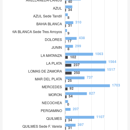
LOMAS DE ZAMORA
1.517
MAR DEL PLATA
737
MERCEDES
1.703
MORON
827
NECOCHEA
110
PERGAMINO
207
QUILMES
1.107
QUILMES Sede F. Varela
397
SAN ISIDRO
1.591
SAN MARTIN
1.453