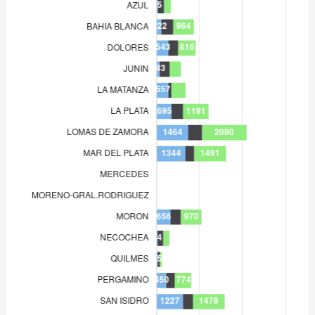
MERCEDES
0
MORENO-GRAL.RODRIGUEZ
0
MORON
656
NECOCHEA
44
QUILMES
55
PERGAMINO
450
SAN ISIDRO
1.227
SAN MARTIN
359
SAN NICOLAS
23
TRENQUE LAUQUEN
18