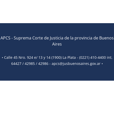
APCS
-
Suprema Corte de Justicia de la provincia de Buenos
Aires
• Calle 45 Nro. 924 e/ 13 y 14 (1900) La Plata - (0221) 410-4400 int.
64427 / 42985 / 42986 -
apcs@jusbuenosaires.gov.ar
•