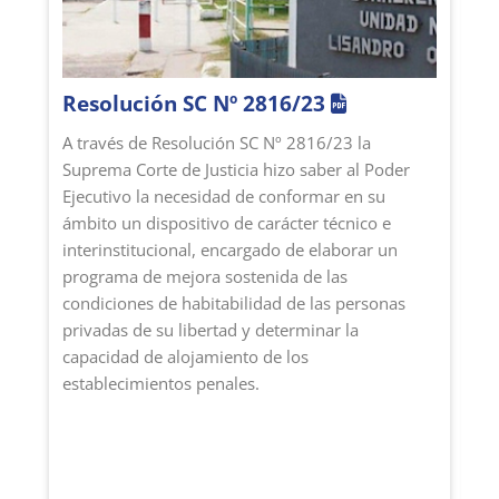
Resolución SC Nº 2816/23
R
S
A través de Resolución SC Nº 2816/23 la
Suprema Corte de Justicia hizo saber al Poder
La
Ejecutivo la necesidad de conformar en su
Nº
ámbito un dispositivo de carácter técnico e
pa
interinstitucional, encargado de elaborar un
ju
programa de mejora sostenida de las
ej
condiciones de habitabilidad de las personas
co
privadas de su libertad y determinar la
de
capacidad de alojamiento de los
la
establecimientos penales.
pr
16
pr
de
es