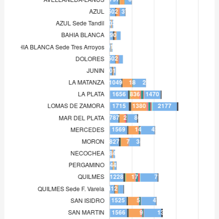
LOMAS DE ZAMORA
1.715
MAR DEL PLATA
787
MERCEDES
1.569
MORON
827
NECOCHEA
184
PERGAMINO
244
QUILMES
1.228
QUILMES Sede F. Varela
412
SAN ISIDRO
1.525
SAN MARTIN
1.566