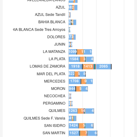
LOMAS DE ZAMORA
1.918
MAR DEL PLATA
822
MERCEDES
1.708
MORON
944
NECOCHEA
138
PERGAMINO
220
QUILMES
1.263
QUILMES Sede F. Varela
441
SAN ISIDRO
1.424
SAN MARTIN
1.527