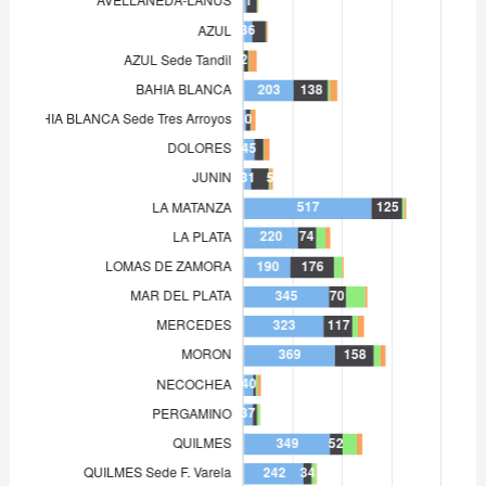
LOMAS DE ZAMORA
190
MAR DEL PLATA
345
MERCEDES
323
MORON
369
NECOCHEA
40
PERGAMINO
37
QUILMES
349
QUILMES Sede F. Varela
242
SAN ISIDRO
59
SAN MARTIN
47