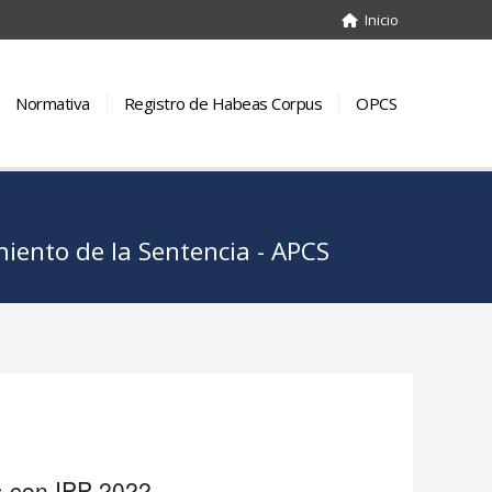
s ingresadas y resueltas con IPP 2022
Inicio
t.
Ext. SJP
Sobres.
Incomp.
Ext. de la Acción
78
9
195
12
Normativa
Registro de Habeas Corpus
OPCS
257
22
127
25
0
5
16
1
123
8
24
19
ento de la Sentencia - APCS
168
4
48
51
15
4
19
6
47
6
153
347
285
47
187
98
210
6
153
30