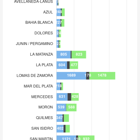
MERCEDES
631
MORON
539
QUILMES
347
SAN ISIDRO
402
SAN MARTIN
1.121
SAN NICOLAS
115
TRENQUE LAUQUEN
111
ZARATE-CAMPANA
163