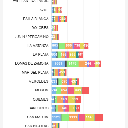
MERCEDES
631
MORON
539
QUILMES
347
SAN ISIDRO
402
SAN MARTIN
1.121
SAN NICOLAS
115
TRENQUE LAUQUEN
111
ZARATE-CAMPANA
163