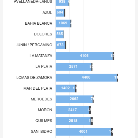
MERCEDES
2.662
MORON
2.417
QUILMES
2.518
SAN ISIDRO
4.001
SAN MARTIN
4.786
SAN NICOLAS
528
TRENQUE LAUQUEN
412
ZARATE-CAMPANA
704