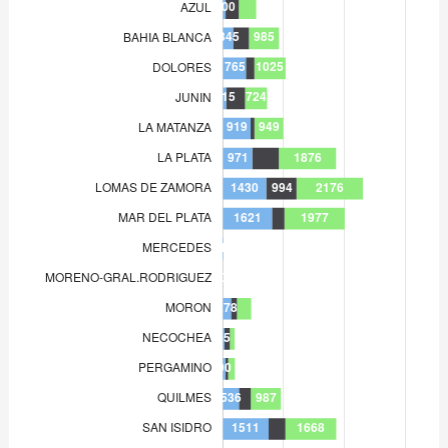
MERCEDES
1
MORENO-GRAL.RODRIGUEZ
0
MORON
278
NECOCHEA
65
PERGAMINO
90
QUILMES
536
SAN ISIDRO
1.511
SAN MARTIN
360
SAN NICOLAS
47
TRENQUE LAUQUEN
8