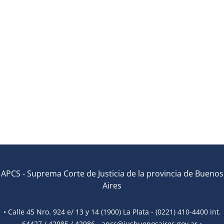
APCS
-
Suprema Corte de Justicia de la provincia de Buenos
Aires
• Calle 45 Nro. 924 e/ 13 y 14 (1900) La Plata - (0221) 410-4400 int.
64427 / 42985 / 42986 -
apcs@jusbuenosaires.gov.ar
•