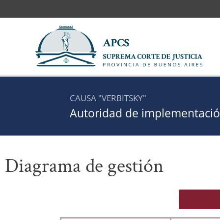
Ir
al
contenido
CAUSA "VERBITSKY"
Autoridad de implementació
Diagrama de gestión