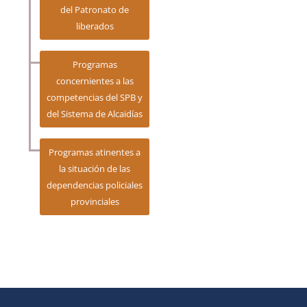
del Patronato de
liberados
Programas
concernientes a las
competencias del SPB y
del Sistema de Alcaidías
Programas atinentes a
la situación de las
dependencias policiales
provinciales