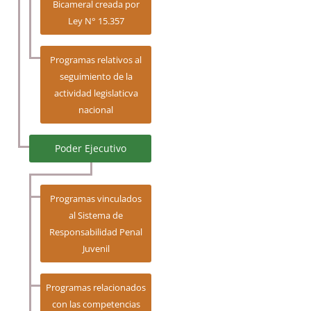
Bicameral creada por
Ley N° 15.357
Programas relativos al
seguimiento de la
actividad legislaticva
nacional
Poder Ejecutivo
Programas vinculados
al Sistema de
Responsabilidad Penal
Juvenil
Programas relacionados
con las competencias