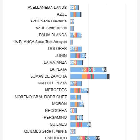
LA PLATA
3.621
LOMAS DE ZAMORA
3.160
MAR DEL PLATA
1.072
MERCEDES
1.088
MORENO-GRAL.RODRIGUEZ
1.478
MORON
1.265
NECOCHEA
541
PERGAMINO
1.381
QUILMES
1.514
QUILMES Sede F. Varela
485