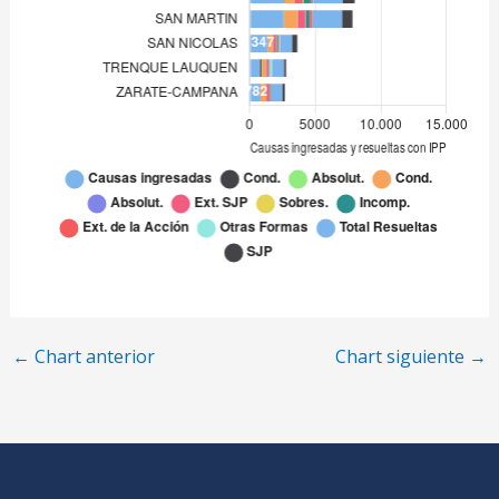
SAN ISIDRO
2.545
SAN MARTIN
2.541
SAN NICOLAS
1.347
TRENQUE LAUQUEN
747
ZARATE-CAMPANA
782
←
Chart anterior
Chart siguiente
→