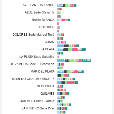
DOLORES Sede Villa Gessel
456
JUNIN
615
LA MATANZA
2.303
LA PLATA
2.022
LA PLATA Sede Cañuelas
516
LA PLATA Sede Saladillo
137
LOMAS DE ZAMORA
2.755
L. DE ZAMORA Sede E. Echevería
691
L. DE ZAMORA Sede Ezeiza
551
MAR DEL PLATA
2.343