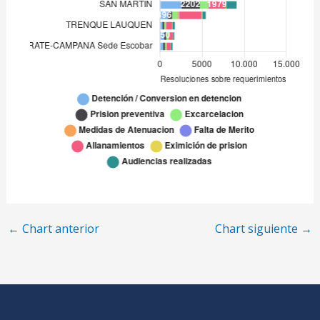
MERCEDES
147
MORENO-GRAL.RODRIGUEZ
1.655
MORON
1.445
NECOCHEA
311
PERGAMINO
419
QUILMES
981
QUILMES Sede Berazategui
508
QUILMES Sede F. Varela
523
←
Chart anterior
Chart siguiente
→
SAN ISIDRO
1.236
SAN ISIDRO Sede Pilar
837
SAN ISIDRO Sede Tigre
840