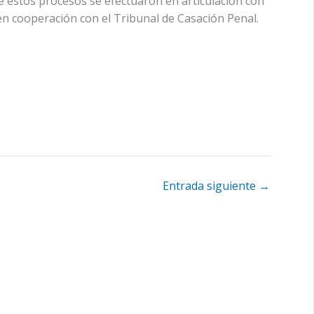
ue estos procesos se efectuaron en articulación con
y en cooperación con el Tribunal de Casación Penal.
Entrada siguiente
→