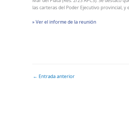
Mar del Plata (Res. 2/23 APCS). Se destacó q
las carteras del Poder Ejecutivo provincial, 
»
Ver el informe de la reunión
←
Entrada anterior