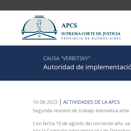
Ir
al
contenido
CAUSA "VERBITSKY"
Autoridad de implementació
10-08-2023
ACTIVIDADES DE LA APCS
Segunda reunión de trabajo telemática ante 
Con fecha 10 de agosto del corriente año, se
por la Comisión Interamericana de Derechos