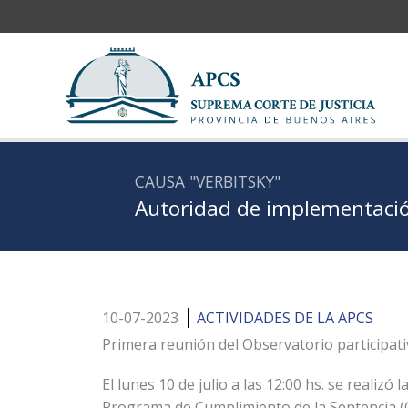
Ir
al
contenido
CAUSA "VERBITSKY"
Autoridad de implementació
10-07-2023
ACTIVIDADES DE LA APCS
Primera reunión del Observatorio participat
El lunes 10 de julio a las 12:00 hs. se realizó
Programa de Cumplimiento de la Sentencia (