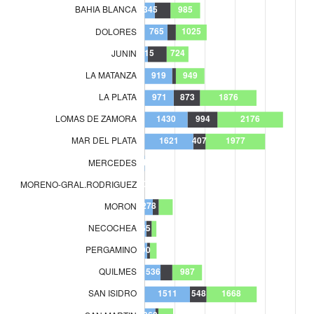
ZARATE-CAMPANA
27
AZUL
100
BAHIA BLANCA
345
DOLORES
765
JUNIN
115
LA MATANZA
919
LA PLATA
971
LOMAS DE ZAMORA
1.430
MAR DEL PLATA
1.621
MERCEDES
1
MORENO-GRAL.RODRIGUEZ
0