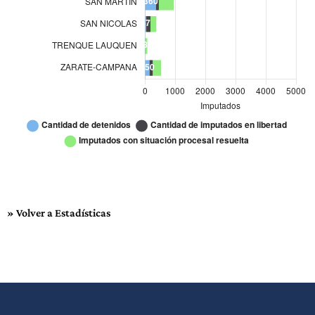
MORON
278
NECOCHEA
65
PERGAMINO
90
QUILMES
536
SAN ISIDRO
1.511
SAN MARTIN
360
» Volver a Estadísticas
SAN NICOLAS
47
TRENQUE LAUQUEN
8
ZARATE-CAMPANA
150