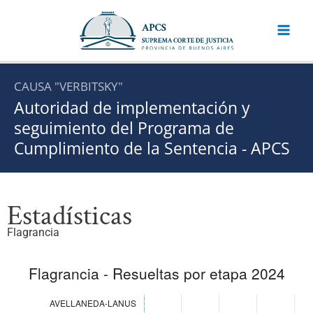
Ir
al
contenido
CAUSA "VERBITSKY"
Autoridad de implementación y
seguimiento del Programa de
Cumplimiento de la Sentencia - APCS
Estadísticas
Flagrancia
Flagrancia – Resueltas por etapa 2024
Stacked Bar chart. Data table with 21 rows and 9 columns 
Suspensión del proces