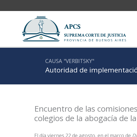
Ir
al
contenido
CAUSA "VERBITSKY"
Autoridad de implementació
Encuentro de las comisiones
colegios de la abogacía de l
El día viernes 22 de agosto, en el marco de
Dí