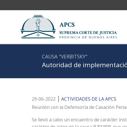
Ir
al
contenido
CAUSA "VERBITSKY"
Autoridad de implementació
29-06-2022
ACTIVIDADES DE LA APCS
Reunión con la Defensoría de Casación Pena
Se llevó a cabo un encuentro de carácter inst
carácter de actor en la causa P 83.909, que co